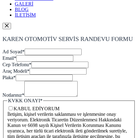
GALERİ
BLOG
İLETİŞİM
KAREN OTOMOTİV SERVİS RANDEVU FORMU
Ad Soyad
*
Email
*
Cep Telefonu
*
Araç Modeli
*
Plaka
*
Notlarınız
*
KVKK ONAYI
*
KABUL EDİYORUM
İletişim, kişisel verilerin saklanması ve işlenmesine onay
veriyorum. Elektronik Ticaretin Düzenlenmesi Hakkındaki
Kanun ve 6698 sayılı Kişisel Verilerin Korunması Kanunu
uyarınca, her türlü ticari elektronik ileti gönderilmek suretiyle,
tüm iletişim araçları ile tarafınızla iletişime geçilmesine, bu