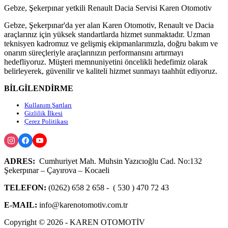
Gebze, Şekerpınar yetkili Renault Dacia Servisi Karen Otomotiv
Gebze, Şekerpınar'da yer alan Karen Otomotiv, Renault ve Dacia
araçlarınız için yüksek standartlarda hizmet sunmaktadır. Uzman
teknisyen kadromuz ve gelişmiş ekipmanlarımızla, doğru bakım ve
onarım süreçleriyle araçlarınızın performansını artırmayı
hedefliyoruz. Müşteri memnuniyetini öncelikli hedefimiz olarak
belirleyerek, güvenilir ve kaliteli hizmet sunmayı taahhüt ediyoruz.
BİLGİLENDİRME
Kullanım Şartları
Gizlilik İlkesi
Çerez Politikası
ADRES:
Cumhuriyet Mah. Muhsin Yazıcıoğlu Cad. No:132
Şekerpınar – Çayırova – Kocaeli
TELEFON:
(0262) 658 2 658 - ( 530 ) 470 72 43
E-MAIL:
info@karenotomotiv.com.tr
Copyright © 2026 - KAREN OTOMOTİV