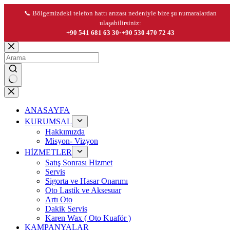
📞 Bölgemizdeki telefon hattı arızası nedeniyle bize şu numaralardan
ulaşabilirsiniz:
+90 541 681 63 30
•
+90 530 470 72 43
Skip
to
content
No
results
ANASAYFA
KURUMSAL
Hakkımızda
Misyon- Vizyon
HİZMETLER
Satış Sonrası Hizmet
Servis
Sigorta ve Hasar Onarımı
Oto Lastik ve Aksesuar
Artı Oto
Dakik Servis
Karen Wax ( Oto Kuaför )
KAMPANYALAR