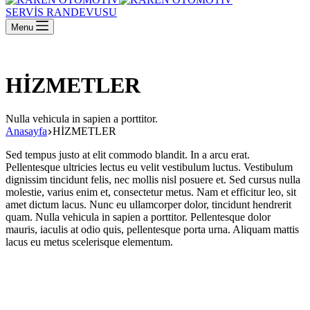
SERVİS RANDEVUSU
Menu
HİZMETLER
Nulla vehicula in sapien a porttitor.
Anasayfa
HİZMETLER
Sed tempus justo at elit commodo blandit. In a arcu erat.
Pellentesque ultricies lectus eu velit vestibulum luctus. Vestibulum
dignissim tincidunt felis, nec mollis nisl posuere et. Sed cursus nulla
molestie, varius enim et, consectetur metus. Nam et efficitur leo, sit
amet dictum lacus. Nunc eu ullamcorper dolor, tincidunt hendrerit
quam. Nulla vehicula in sapien a porttitor. Pellentesque dolor
mauris, iaculis at odio quis, pellentesque porta urna. Aliquam mattis
lacus eu metus scelerisque elementum.