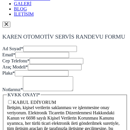
GALERİ
BLOG
İLETİŞİM
KAREN OTOMOTİV SERVİS RANDEVU FORMU
Ad Soyad
*
Email
*
Cep Telefonu
*
Araç Modeli
*
Plaka
*
Notlarınız
*
KVKK ONAYI
*
KABUL EDİYORUM
İletişim, kişisel verilerin saklanması ve işlenmesine onay
veriyorum. Elektronik Ticaretin Düzenlenmesi Hakkındaki
Kanun ve 6698 sayılı Kişisel Verilerin Korunması Kanunu
uyarınca, her türlü ticari elektronik ileti gönderilmek suretiyle,
tüm iletişim araçları ile tarafınızla iletişime geçilmesine, bu