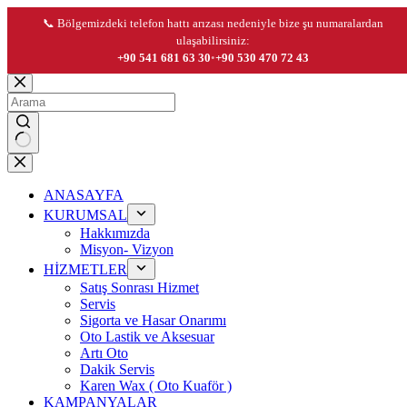
📞 Bölgemizdeki telefon hattı arızası nedeniyle bize şu numaralardan
ulaşabilirsiniz:
+90 541 681 63 30
•
+90 530 470 72 43
Skip
to
content
No
results
ANASAYFA
KURUMSAL
Hakkımızda
Misyon- Vizyon
HİZMETLER
Satış Sonrası Hizmet
Servis
Sigorta ve Hasar Onarımı
Oto Lastik ve Aksesuar
Artı Oto
Dakik Servis
Karen Wax ( Oto Kuaför )
KAMPANYALAR