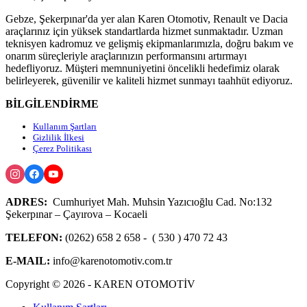
Gebze, Şekerpınar'da yer alan Karen Otomotiv, Renault ve Dacia
araçlarınız için yüksek standartlarda hizmet sunmaktadır. Uzman
teknisyen kadromuz ve gelişmiş ekipmanlarımızla, doğru bakım ve
onarım süreçleriyle araçlarınızın performansını artırmayı
hedefliyoruz. Müşteri memnuniyetini öncelikli hedefimiz olarak
belirleyerek, güvenilir ve kaliteli hizmet sunmayı taahhüt ediyoruz.
BİLGİLENDİRME
Kullanım Şartları
Gizlilik İlkesi
Çerez Politikası
ADRES:
Cumhuriyet Mah. Muhsin Yazıcıoğlu Cad. No:132
Şekerpınar – Çayırova – Kocaeli
TELEFON:
(0262) 658 2 658 - ( 530 ) 470 72 43
E-MAIL:
info@karenotomotiv.com.tr
Copyright © 2026 - KAREN OTOMOTİV