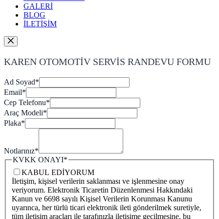
GALERİ
BLOG
İLETİŞİM
KAREN OTOMOTİV SERVİS RANDEVU FORMU
Ad Soyad
*
Email
*
Cep Telefonu
*
Araç Modeli
*
Plaka
*
Notlarınız
*
KVKK ONAYI
*
KABUL EDİYORUM
İletişim, kişisel verilerin saklanması ve işlenmesine onay
veriyorum. Elektronik Ticaretin Düzenlenmesi Hakkındaki
Kanun ve 6698 sayılı Kişisel Verilerin Korunması Kanunu
uyarınca, her türlü ticari elektronik ileti gönderilmek suretiyle,
tüm iletişim araçları ile tarafınızla iletişime geçilmesine, bu