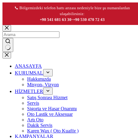
📞 Bölgemizdeki telefon hattı arızası nedeniyle bize şu numaralardan
ulaşabilirsiniz:
+90 541 681 63 30
•
+90 530 470 72 43
Skip
to
content
No
results
ANASAYFA
KURUMSAL
Hakkımızda
Misyon- Vizyon
HİZMETLER
Satış Sonrası Hizmet
Servis
Sigorta ve Hasar Onarımı
Oto Lastik ve Aksesuar
Artı Oto
Dakik Servis
Karen Wax ( Oto Kuaför )
KAMPANYALAR