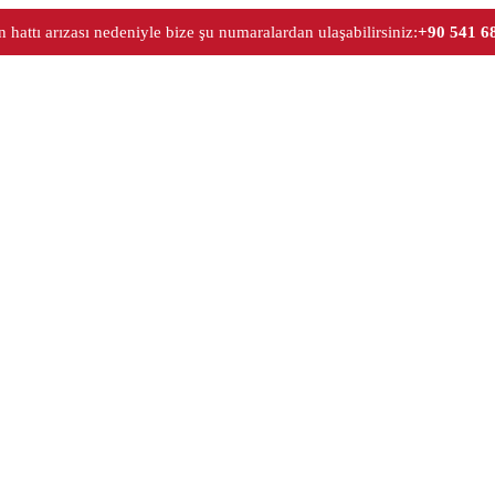
 hattı arızası nedeniyle bize şu numaralardan ulaşabilirsiniz:
+90 541 6