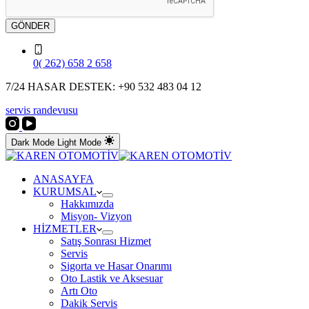
GÖNDER
0( 262) 658 2 658
7/24 HASAR DESTEK: +90 532 483 04 12
servis randevusu
Dark Mode
Light Mode
ANASAYFA
KURUMSAL
Hakkımızda
Misyon- Vizyon
HİZMETLER
Satış Sonrası Hizmet
Servis
Sigorta ve Hasar Onarımı
Oto Lastik ve Aksesuar
Artı Oto
Dakik Servis