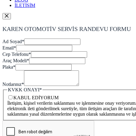
İLETİŞİM
KAREN OTOMOTİV SERVİS RANDEVU FORMU
Ad Soyad
*
Email
*
Cep Telefonu
*
Araç Modeli
*
Plaka
*
Notlarınız
*
KVKK ONAYI
*
KABUL EDİYORUM
İletişim, kişisel verilerin saklanması ve işlenmesine onay veriyor
elektronik ileti gönderilmek suretiyle, tüm iletişim araçları ile tara
saklanması yasal düzenlemelerine uygun olarak saklanmasına ve iş