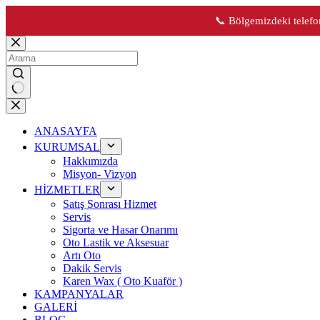
📞 Bölgemizdeki telefon
Skip
to
content
No
results
ANASAYFA
KURUMSAL
Hakkımızda
Misyon- Vizyon
HİZMETLER
Satış Sonrası Hizmet
Servis
Sigorta ve Hasar Onarımı
Oto Lastik ve Aksesuar
Artı Oto
Dakik Servis
Karen Wax ( Oto Kuaför )
KAMPANYALAR
GALERİ
BLOG