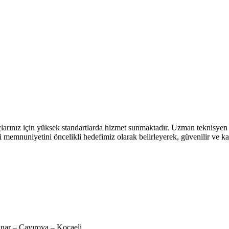
larınız için yüksek standartlarda hizmet sunmaktadır. Uzman teknisye
ri memnuniyetini öncelikli hedefimiz olarak belirleyerek, güvenilir ve k
nar – Çayırova – Kocaeli