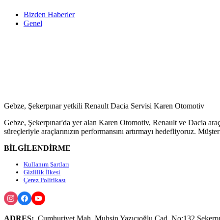
Bizden Haberler
Genel
Gebze, Şekerpınar yetkili Renault Dacia Servisi Karen Otomotiv
Gebze, Şekerpınar'da yer alan Karen Otomotiv, Renault ve Dacia araç
süreçleriyle araçlarınızın performansını artırmayı hedefliyoruz. Müşte
BİLGİLENDİRME
Kullanım Şartları
Gizlilik İlkesi
Çerez Politikası
ADRES:
Cumhuriyet Mah. Muhsin Yazıcıoğlu Cad. No:132 Şekerpı