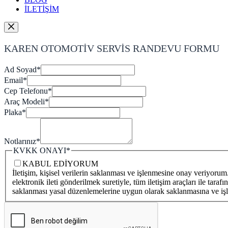
İLETİŞİM
KAREN OTOMOTİV SERVİS RANDEVU FORMU
Ad Soyad
*
Email
*
Cep Telefonu
*
Araç Modeli
*
Plaka
*
Notlarınız
*
KVKK ONAYI
*
KABUL EDİYORUM
İletişim, kişisel verilerin saklanması ve işlenmesine onay veriyor
elektronik ileti gönderilmek suretiyle, tüm iletişim araçları ile tara
saklanması yasal düzenlemelerine uygun olarak saklanmasına ve iş