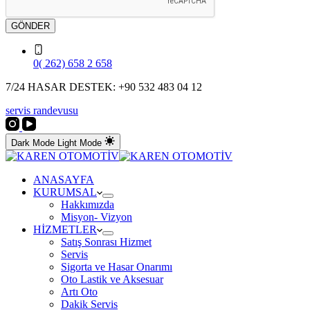
GÖNDER
0( 262) 658 2 658
7/24 HASAR DESTEK: +90 532 483 04 12
servis randevusu
Dark Mode
Light Mode
ANASAYFA
KURUMSAL
Hakkımızda
Misyon- Vizyon
HİZMETLER
Satış Sonrası Hizmet
Servis
Sigorta ve Hasar Onarımı
Oto Lastik ve Aksesuar
Artı Oto
Dakik Servis