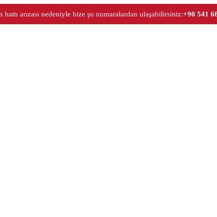
 hattı arızası nedeniyle bize şu numaralardan ulaşabilirsiniz:
+90 541 6