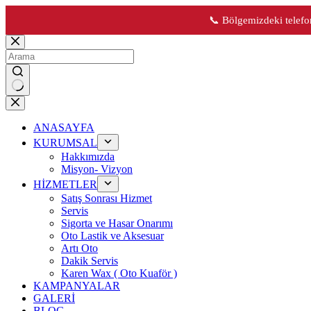
📞 Bölgemizdeki telefon
Skip
to
content
No
results
ANASAYFA
KURUMSAL
Hakkımızda
Misyon- Vizyon
HİZMETLER
Satış Sonrası Hizmet
Servis
Sigorta ve Hasar Onarımı
Oto Lastik ve Aksesuar
Artı Oto
Dakik Servis
Karen Wax ( Oto Kuaför )
KAMPANYALAR
GALERİ
BLOG